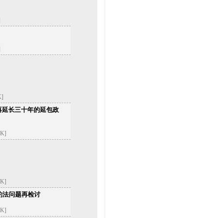
]
]
K]
再延长三十年的延包政
K]
K]
约法问题再检讨
K]