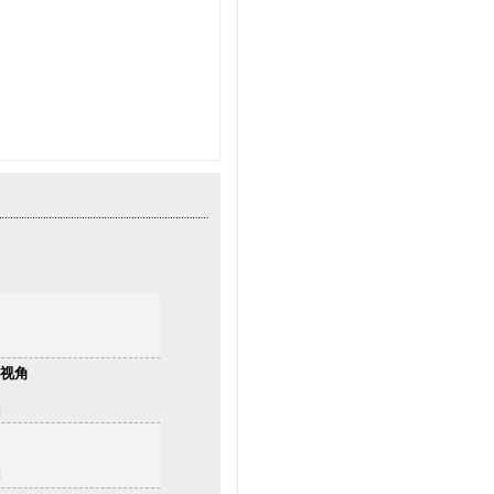
为视角
]
]