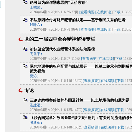
论可归为敲诈勒索罪的“天价索赔”
王昭武;
2026年04期 v.20;No.116 59-77页
[查看摘要]
[在线阅读]
[
下载
1133K
不法原因给付与财产犯罪的认定——基于刑民关系的思考
钱叶六;
2026年04期 v.20;No.116 78-96页
[查看摘要]
[在线阅读]
[
下载
1135K
党的二十届四中全会精神解读专栏
加快健全现代农业经营体系的法治路径
高圣平;
2026年04期 v.20;No.116 97-115页
[查看摘要]
[在线阅读]
[
下载
1132
承包地调整的权利配置与规范展开——以第二轮承包到期后
策为视角
夏沁;
2026年04期 v.20;No.116 116-134页
[查看摘要]
[在线阅读]
[
下载
1125
专论
三论违约损害赔偿的范围及计算——以土地增值的归属为题
崔建远;
2026年04期 v.20;No.116 135-147页
[查看摘要]
[在线阅读]
[
下载
1039
《联合国宪章》敌国条款“废文论”批判：有关时间流逝的条
张新军;
2026年04期 v.20;No.116 148-166页
[查看摘要]
[在线阅读]
[
下载
1262