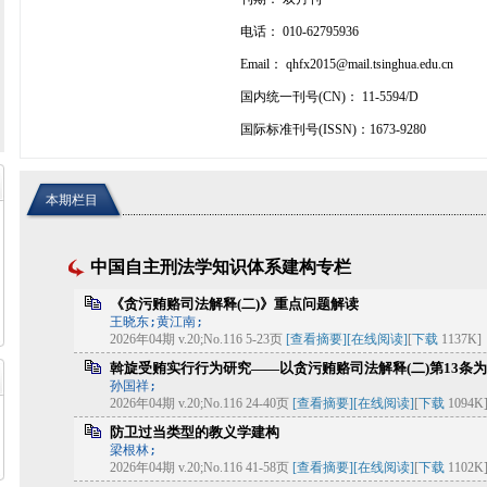
电话： 010-62795936
Email： qhfx2015@mail.tsinghua.edu.cn
国内统一刊号(CN)： 11-5594/D
国际标准刊号(ISSN)：1673-9280
本期栏目
中国自主刑法学知识体系建构专栏
《贪污贿赂司法解释(二)》重点问题解读
王晓东;黄江南;
2026年04期 v.20;No.116 5-23页
[查看摘要]
[在线阅读]
[
下载
1137K]
斡旋受贿实行行为研究——以贪污贿赂司法解释(二)第13条
孙国祥;
2026年04期 v.20;No.116 24-40页
[查看摘要]
[在线阅读]
[
下载
1094K
防卫过当类型的教义学建构
梁根林;
2026年04期 v.20;No.116 41-58页
[查看摘要]
[在线阅读]
[
下载
1102K